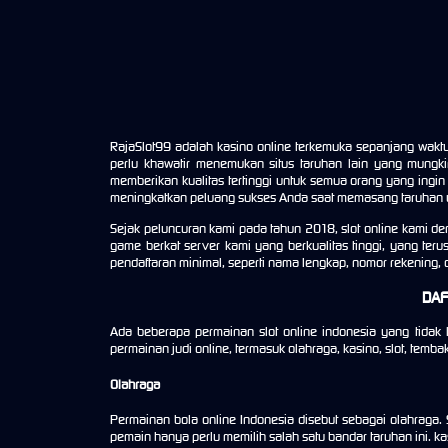
RajaSlot99 adalah kasino online terkemuka sepanjang waktu
perlu khawatir menemukan situs taruhan lain yang mung
memberikan kualitas tertinggi untuk semua orang yang ingi
meningkatkan peluang sukses Anda saat memasang taruhan uang
Sejak peluncuran kami pada tahun 2018, slot online kami 
game berkat server kami yang berkualitas tinggi, yang ter
pendaftaran minimal, seperti nama lengkap, nomor rekening, d
DAF
Ada beberapa permainan slot online indonesia yang tidak 
permainan judi online, termasuk olahraga, kasino, slot, tembak
Olahraga
Permainan bola online Indonesia disebut sebagai olahraga
pemain hanya perlu memilih salah satu bandar taruhan ini. ka