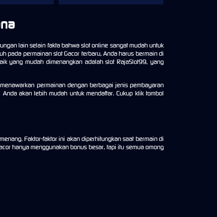
ana
untungan lain selain fakta bahwa slot online sangat mudah untuk
aruh pada permainan slot Gacor terbaru, Anda harus bermain di
rbaik yang mudah dimenangkan adalah slot RajaSlot99, yang
alu menawarkan permainan dengan berbagai jenis pembayaran
 Anda akan lebih mudah untuk mendaftar. Cukup klik tombol
nang. Faktor-faktor ini akan diperhitungkan saat bermain di
 gacor hanya menggunakan bonus besar, tapi itu semua omong