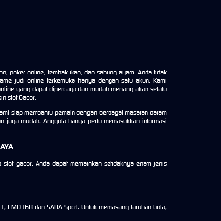
no, poker online, tembak ikan, dan sabung ayam. Anda tidak
ame judi online terkemuka hanya dengan satu akun. Kami
t online yang dapat dipercaya dan mudah menang akan selalu
n slot Gacor.
. Kami siap membantu pemain dengan berbagai masalah dalam
 akun juga mudah. Anggota hanya perlu memasukkan informasi
CAYA
eb slot gacor, Anda dapat memainkan setidaknya enam jenis
OBET, CMD368 dan SABA Sport. Untuk memasang taruhan bola,