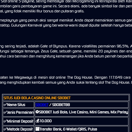
 Slot online 5-payline, sering membayar dari Microgaming ini terinspirasi oleh Ka
lan garis pembayaran game ini. Secara alami, ada banyak simbol liar dan pencar
, yang tidak memiliki fitur bonus dan putaran gratis.
gameplaynya yang penuh aksi sangat memikat. Anda dapat memainkan semua game
esktop. Gulungan Karnaval yang berwarna-warni dapat diputar setelah hanya bebe
yang sering terjadi, adalah Gate of Olympus. Karena volatilitas permainan 96,
fungsi sebagai temanya. Zeus Gate, sebuah game, memiliki 20 paylines dan enam
hui cara bermain dan menghitung kemenangan jika Anda belum pernah berpartisipa
atan ke Megaways di mesin slot online The Dog House. Dengan 117.649 cara
ng menghidupkan kembali semua yang Anda sukai tentang slot The Dog House. Un
SITUS JUDI BOLA CASINO ONLINE SBOBET
✅Nama Situs
SBOBET
/ SBOBET88
⚽SBOBET Judi Bola, Live Casino, Mini Games, Mix Parlay
✅Jenis Permainan
💰10.000
✅Minimal Deposit
✅Metode Deposit
🏧Transfer Bank, E-Wallet/QRIS, Pulsa