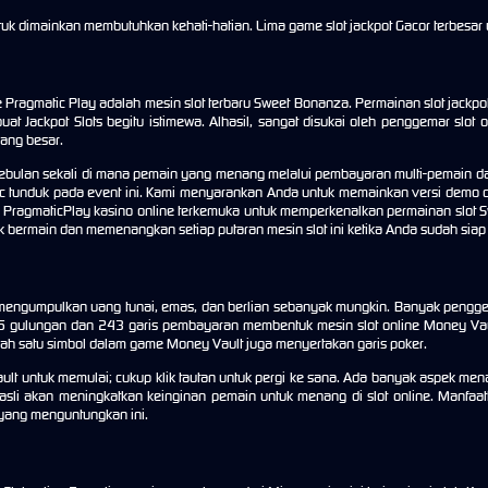
uk dimainkan membutuhkan kehati-hatian. Lima game slot jackpot Gacor terbesar u
ine Pragmatic Play adalah mesin slot terbaru Sweet Bonanza. Permainan slot jac
Jackpot Slots begitu istimewa. Alhasil, sangat disukai oleh penggemar slot onl
ang besar.
bulan sekali di mana pemain yang menang melalui pembayaran multi-pemain dap
ic tunduk pada event ini. Kami menyarankan Anda untuk memainkan versi demo 
 PragmaticPlay kasino online terkemuka untuk memperkenalkan permainan slot S
 bermain dan memenangkan setiap putaran mesin slot ini ketika Anda sudah si
 mengumpulkan uang tunai, emas, dan berlian sebanyak mungkin. Banyak pengge
 5 gulungan dan 243 garis pembayaran membentuk mesin slot online Money Vault
alah satu simbol dalam game Money Vault juga menyertakan garis poker.
lt untuk memulai; cukup klik tautan untuk pergi ke sana. Ada banyak aspek mena
li akan meningkatkan keinginan pemain untuk menang di slot online. Manfaatk
 yang menguntungkan ini.